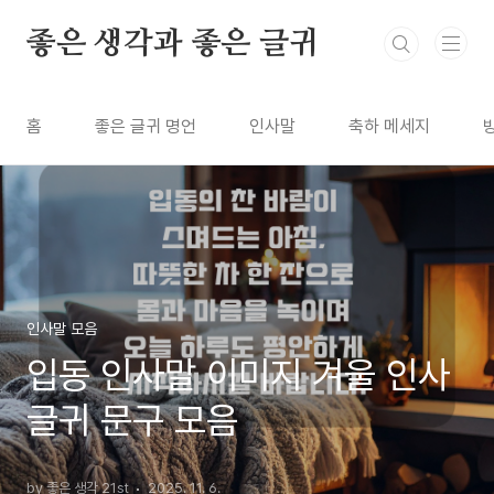
본문 바로가기
좋은 생각과 좋은 글귀
홈
좋은 글귀 명언
인사말
축하 메세지
인사말 모음
입동 인사말 이미지 겨울 인사
글귀 문구 모음
by 좋은 생각 21st
2025. 11. 6.