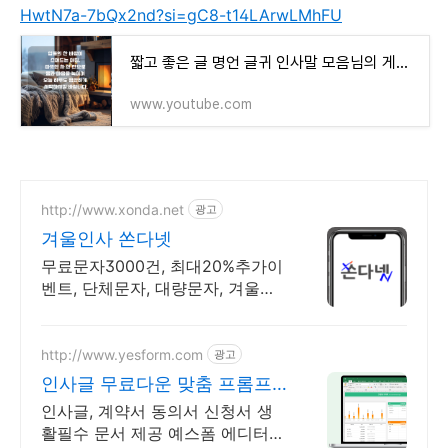
HwtN7a-7bQx2nd?si=gC8-t14LArwLMhFU
짧고 좋은 글 명언 글귀 인사말 모음님의 게시물
www.youtube.com
http://www.xonda.net
광고
겨울인사 쏜다넷
무료문자3000건, 최대20%추가이
벤트, 단체문자, 대량문자, 겨울인
사
http://www.yesform.com
광고
인사글 무료다운 맞춤 프롬프
트 제공
인사글, 계약서 동의서 신청서 생
활필수 문서 제공 예스폼 에디터로