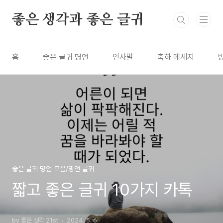
본문 바로가기
좋은 생각과 좋은 글귀
홈
좋은 글귀 명언
인사말
축하 메세지
좋은 글귀 명언 모음/명언 글귀
짧고 좋은 글귀 10가지 카톡
by 좋은 생각 21st
2024. 5. 6.