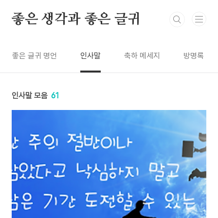
본문 바로가기
좋은 생각과 좋은 글귀
좋은 글귀 명언
인사말
축하 메세지
방명록
인사말 모음
61